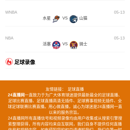
WNBA
05-13
水星
VS
山猫
NBA
05-13
活塞
VS
骑士
足球录像
友情链接：
足球直播
24直播网
一直致力于为广大体育球迷提供最新最全的足球直播、
足球比赛直播、足球直播高清无插件、足球赛事视频无插件、全
球足球联赛比赛直播。用心做直播，诚心为球迷是24直播网一直
以来的服务宗旨。
24直播网所有直播信号和视频录像均由用户收集或从搜索引擎搜
索整理获得，所有内容均来自互联网，我们自身不提供任何直播
信号和视频内容，如有侵犯您的权益请通知我们，我们会第一时